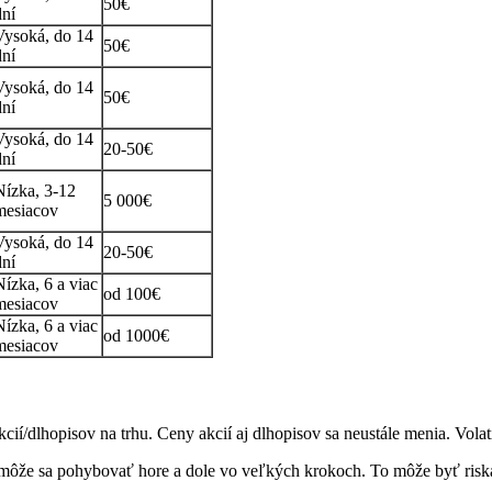
50€
dní
Vysoká, do 14
50€
dní
Vysoká, do 14
50€
dní
Vysoká, do 14
20-50€
dní
Nízka, 3-12
5 000€
mesiacov
Vysoká, do 14
20-50€
dní
Nízka, 6 a viac
od 100€
mesiacov
Nízka, 6 a viac
od 1000€
mesiacov
kcií/dlhopisov na trhu. Ceny akcií aj dlhopisov sa neustále menia. Volat
a môže sa pohybovať hore a dole vo veľkých krokoch. To môže byť riskan