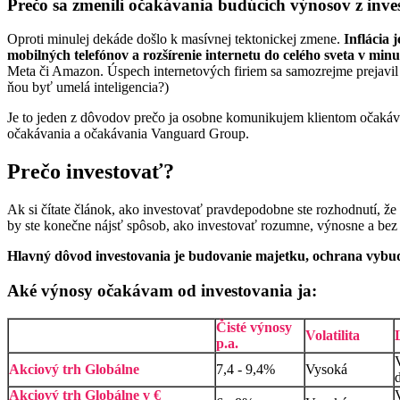
Prečo sa zmenili očakávania budúcich výnosov z inve
Oproti minulej dekáde došlo k masívnej tektonickej zmene.
Inflácia 
mobilných telefónov a rozšírenie internetu do celého sveta v min
Meta či Amazon. Úspech internetových firiem sa samozrejme prejavil
ňou byť umelá inteligencia?)
Je to jeden z dôvodov prečo ja osobne komunikujem klientom očakávan
očakávania a očakávania Vanguard Group.
Prečo investovať?
Ak si čítate článok, ako investovať pravdepodobne ste rozhodnutí, že 
by ste konečne nájsť spôsob, ako investovať rozumne, výnosne a be
Hlavný dôvod investovania je budovanie majetku, ochrana vybud
Aké výnosy očakávam od investovania ja:
Čisté výnosy
Volatilita
p.a.
Akciový trh Globálne
7,4 - 9,4%
Vysoká
Akciový trh Globálne v €