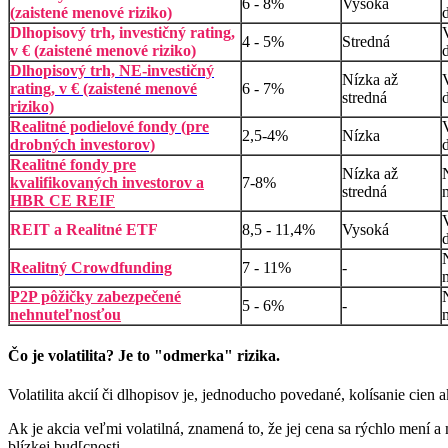
6 - 8%
Vysoká
(zaistené menové riziko)
Dlhopisový trh, investičný rating,
4 - 5%
Stredná
v € (zaistené menové riziko)
Dlhopisový trh, NE-investičný
Nízka až
rating, v € (zaistené menové
6 - 7%
stredná
riziko)
Realitné podielové fondy (pre
2,5-4%
Nízka
drobných investorov)
Realitné fondy pre
Nízka až
kvalifikovaných investorov a
7-8%
stredná
HBR CE REIF
REIT a Realitné ETF
8,5 - 11,4%
Vysoká
Realitný Crowdfunding
7 - 11%
-
P2P pôžičky
zabezpečené
5 - 6%
-
nehnuteľnosťou
Čo je volatilita? Je to "odmerka" rizika.
Volatilita akcií či dlhopisov je, jednoducho povedané, kolísanie cien a
Ak je akcia veľmi volatilná, znamená to, že jej cena sa rýchlo mení 
blízkej bud[cnosti.