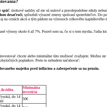
stovania?
je späť
, úrokové sadzby už nie sú nulové a pravdepodobne nikdy nebud
ulom desaťročí
, spôsobili výrazné zmeny správaní spotrebiteľov. Do po
 aj na cenách akcii a tým pádom na výnosoch celkového kapitálového 
é výnosy okolo 6 až 7%. Pozrel som sa, čo si o tom myslia, ľudia kto
investovať chcete alebo minimálne túto možnosť zvažujete. Možno ste už
z zbytočných poplatkov. Preto to nebudem naťahovať:
ovaného majetku pred infláciou a zabezpečenie sa na penziu.
Minimálna
Likvidita
investícia
Vysoká, do 14
50€
dní
Vysoká, do 14