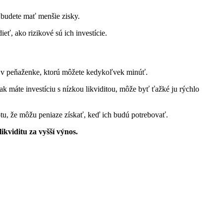
e budete mať menšie zisky.
ieť, ako rizikové sú ich investície.
osť v peňaženke, ktorú môžete kedykoľvek minúť.
 ak máte investíciu s nízkou likviditou, môže byť ťažké ju rýchlo
stotu, že môžu peniaze získať, keď ich budú potrebovať.
likviditu za vyšší výnos.