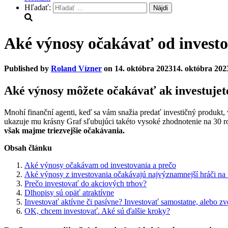
Hľadať:
Aké výnosy očakávať od investov
Published by
Roland Vízner
on
14. októbra 2023
14. októbra 202
Aké výnosy môžete očakávať ak investujet
Mnohí finanční agenti, keď sa vám snažia predať investičný produkt,
ukazuje mu krásny Graf sľubujúci takéto vysoké zhodnotenie na 30 r
však majme triezvejšie očakávania.
Obsah článku
Aké výnosy očakávam od investovania a prečo
Aké výnosy z investovania očakávajú najvýznamnejší hráči na 
Prečo investovať do akciových trhov?
Dlhopisy sú opäť atraktívne
Investovať aktívne či pasívne? Investovať samostatne, alebo zv
OK, chcem investovať. Aké sú ďalšie kroky?