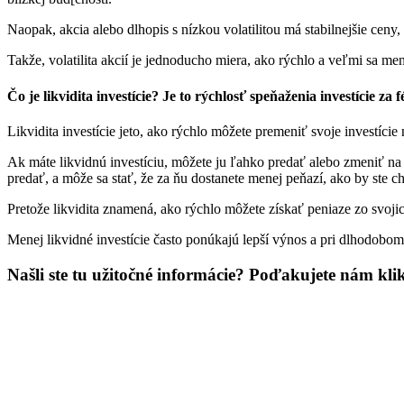
Naopak, akcia alebo dlhopis s nízkou volatilitou má stabilnejšie ceny
Takže, volatilita akcií je jednoducho miera, ako rýchlo a veľmi sa menia
Čo je likvidita investície? Je to rýchlosť speňaženia investície za 
Likvidita investície jeto, ako rýchlo môžete premeniť svoje investíc
Ak máte likvidnú investíciu, môžete ju ľahko predať alebo zmeniť na pe
predať, a môže sa stať, že za ňu dostanete menej peňazí, ako by ste ch
Pretože likvidita znamená, ako rýchlo môžete získať peniaze zo svojich
Menej likvidné investície často ponúkajú lepší výnos a pri dlhodobom
Našli ste tu užitočné informácie? Poďakujete nám kl