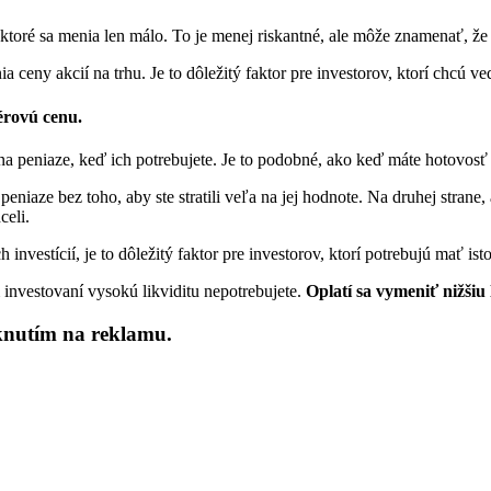
, ktoré sa menia len málo. To je menej riskantné, ale môže znamenať, ž
 ceny akcií na trhu. Je to dôležitý faktor pre investorov, ktorí chcú ved
férovú cenu.
ie na peniaze, keď ich potrebujete. Je to podobné, ako keď máte hotov
niaze bez toho, aby ste stratili veľa na jej hodnote. Na druhej strane,
celi.
 investícií, je to dôležitý faktor pre investorov, ktorí potrebujú mať i
 investovaní vysokú likviditu nepotrebujete.
Oplatí sa vymeniť nižšiu 
iknutím na reklamu.