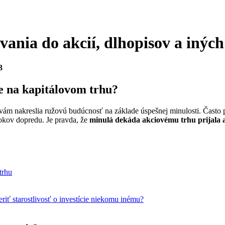
ania do akcií, dlhopisov a iných
3
e na kapitálovom trhu?
 vám nakreslia ružovú budúcnosť na základe úspešnej minulosti. Často 
okov dopredu. Je pravda, že
minulá dekáda akciovému trhu prijala a
trhu
eriť starostlivosť o investície niekomu inému?