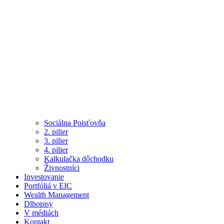
Sociálna Poisťovňa
2. pilier
3. pilier
4. pilier
Kalkulačka dôchodku
Živnostníci
Investovanie
Portfóliá v EIC
Wealth Management
Dlhopisy
V médiách
Kontakt