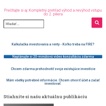
Prečítajte si aj: Kompletný prehľad výhod a nevýhod vstupu
do 2. piliera
H
ľ
a
d
a
Kalkulačka investovania a renty - Koľko treba na FIRE?
ť
:
Naplánujte si 20-minútovú video konzultáciu zdarma
Chcem zdarma prehodnotiť svoje existujúce investície
Mám všetky potrebné informácie. Chcem otvoriť účet a začať
investovať.
Stiahnite si našu aktuálnu publikáciu