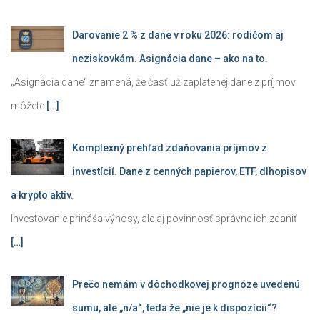
Darovanie 2 % z dane v roku 2026: rodičom aj
neziskovkám. Asignácia dane – ako na to.
„Asignácia dane“ znamená, že časť už zaplatenej dane z príjmov
môžete
[…]
Komplexný prehľad zdaňovania príjmov z
investícií. Dane z cenných papierov, ETF, dlhopisov
a krypto aktív.
Investovanie prináša výnosy, ale aj povinnosť správne ich zdaniť
[…]
Prečo nemám v dôchodkovej prognóze uvedenú
sumu, ale „n/a“, teda že „nie je k dispozícii“?