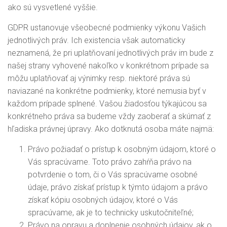
ako sú vysvetlené vyššie.
GDPR ustanovuje všeobecné podmienky výkonu Vašich
jednotlivých práv. Ich existencia však automaticky
neznamená, že pri uplatňovaní jednotlivých práv im bude z
našej strany vyhovené nakoľko v konkrétnom prípade sa
môžu uplatňovať aj výnimky resp. niektoré práva sú
naviazané na konkrétne podmienky, ktoré nemusia byť v
každom prípade splnené. Vašou žiadosťou týkajúcou sa
konkrétneho práva sa budeme vždy zaoberať a skúmať z
hľadiska právnej úpravy. Ako dotknutá osoba máte najmä:
Právo požiadať o prístup k osobným údajom, ktoré o
Vás spracúvame. Toto právo zahŕňa právo na
potvrdenie o tom, či o Vás spracúvame osobné
údaje, právo získať prístup k týmto údajom a právo
získať kópiu osobných údajov, ktoré o Vás
spracúvame, ak je to technicky uskutočniteľné;
Právo na opravu a doplnenie osobných údajov, ak o