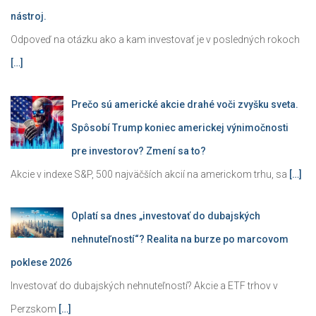
nástroj.
Odpoveď na otázku ako a kam investovať je v posledných rokoch
[…]
Prečo sú americké akcie drahé voči zvyšku sveta.
Spôsobí Trump koniec americkej výnimočnosti
pre investorov? Zmení sa to?
Akcie v indexe S&P, 500 najväčších akcií na americkom trhu, sa
[…]
Oplatí sa dnes „investovať do dubajských
nehnuteľností“? Realita na burze po marcovom
poklese 2026
Investovať do dubajských nehnuteľností? Akcie a ETF trhov v
Perzskom
[…]