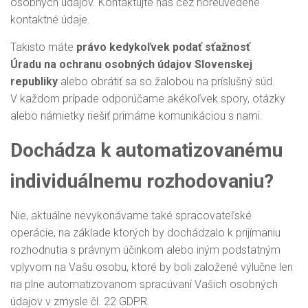
osobných údajov. Kontaktujte nás cez horeuvedené
kontaktné údaje.
Takisto máte
právo kedykoľvek podať sťažnosť
Úradu
na ochranu osobných údajov Slovenskej
republiky
alebo obrátiť sa so žalobou na príslušný súd.
V každom prípade odporúčame akékoľvek spory, otázky
alebo námietky riešiť primárne komunikáciou s nami.
Dochádza k automatizovanému
individuálnemu rozhodovaniu?
Nie, aktuálne nevykonávame také spracovateľské
operácie, na základe ktorých by dochádzalo k prijímaniu
rozhodnutia s právnym účinkom alebo iným podstatným
vplyvom na Vašu osobu, ktoré by boli založené výlučne len
na plne automatizovanom spracúvaní Vašich osobných
údajov v zmysle čl. 22 GDPR.