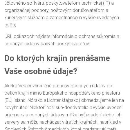
účtovného softvéru, poskytovateľom technickej (IT) a
organizačnej podpory, poštovým doručovateľom a
kuriérskym službám a zamestnancom vyššie uvedených
osôb;
URL odkazoch nájdete informácie o ochrane súkromia a
osobných údajov daných poskytovateľov.
Do ktorých krajín prenášame
Vaše osobné údaje?
Akékoľvek cezhraničné prenosy osobných údajov do
tretích krajín mimo Európskeho hospodárskeho priestoru
(EÚ, Island, Nórsko a Lichtenštajnsko) obmedzujeme len na
nevyhnutné. Niektorí naši sub-dodávatelia a vyššie uvedení
príjemcovia osobných údajov môžu byť usadení alebo ich
servery sa môžu nachádzať v tretích krajinách, napríklad v
Spojených Štátoch Amerických, ktoré predstavujú tretiu