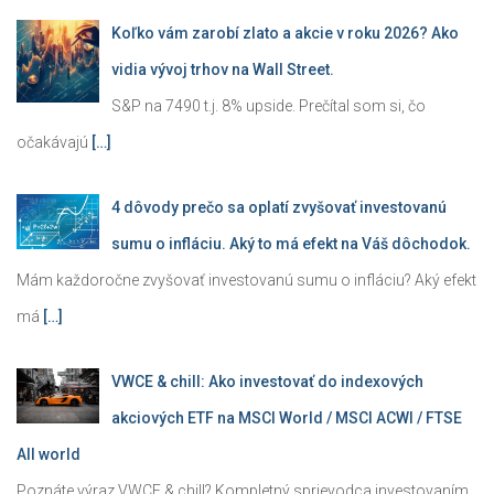
Koľko vám zarobí zlato a akcie v roku 2026? Ako
vidia vývoj trhov na Wall Street.
S&P na 7490 t.j. 8% upside. Prečítal som si, čo
očakávajú
[…]
4 dôvody prečo sa oplatí zvyšovať investovanú
sumu o infláciu. Aký to má efekt na Váš dôchodok.
Mám každoročne zvyšovať investovanú sumu o infláciu? Aký efekt
má
[…]
VWCE & chill: Ako investovať do indexových
akciových ETF na MSCI World / MSCI ACWI / FTSE
All world
Poznáte výraz VWCE & chill? Kompletný sprievodca investovaním