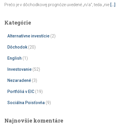
Prečo je v dôchodkovej prognóze uvedené „n/a“, teda „nie
[…]
Kategórie
Alternatívne investície
(2)
Dôchodok
(20)
English
(1)
Investovanie
(52)
Nezaradené
(3)
Portfóliá v EIC
(19)
Sociálna Poisťovňa
(9)
Najnovšie komentáre