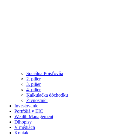
Sociálna Poisťovňa
2. pilier
3. pilier
4. pilier
Kalkulačka dôchodku
Živnostníci
Investovanie
Portfóliá v EIC
Wealth Management
Dlhopisy
V médiách
Kontakt