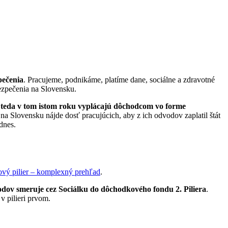
pečenia
. Pracujeme, podnikáme, platíme dane, sociálne a zdravotné
ezpečenia na Slovensku.
, teda v tom istom roku vyplácajú dôchodcom vo forme
na Slovensku nájde dosť pracujúcich, aby z ich odvodov zaplatil štát
dnes.
vý pilier – komplexný prehľad
.
odov smeruje cez Sociálku do dôchodkového fondu 2. Piliera
.
v pilieri prvom.