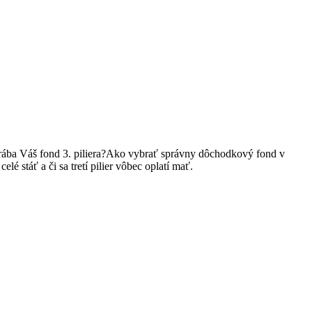
 zarába Váš fond 3. piliera?Ako vybrať správny dôchodkový fond v
 stáť a či sa tretí pilier vôbec oplatí mať.