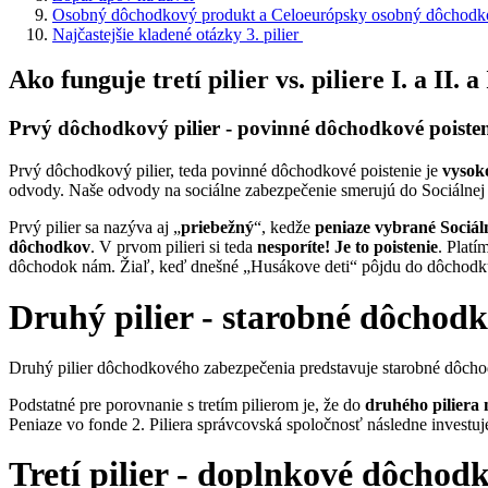
Osobný dôchodkový produkt a Celoeurópsky osobný dôchodko
Najčastejšie kladené otázky 3. pilier
Ako funguje tretí pilier vs. piliere I. a II. a
Prvý dôchodkový pilier - povinné dôchodkové poisten
Prvý dôchodkový pilier, teda povinné dôchodkové poistenie je
vysok
odvody. Naše odvody na sociálne zabezpečenie smerujú do Sociálnej 
Prvý pilier sa nazýva aj „
priebežný
“, kedže
peniaze vybrané Sociá
dôchodkov
. V prvom pilieri si teda
nesporíte! Je to poistenie
. Platí
dôchodok nám. Žiaľ, keď dnešné „Husákove deti“ pôjdu do dôchodku,
Druhý pilier -
starobné dôchodk
Druhý pilier dôchodkového zabezpečenia predstavuje starobné dôchod
Podstatné pre porovnanie s tretím pilierom je, že do
druhého piliera 
Peniaze vo fonde 2. Piliera správcovská spoločnosť následne investuje
Tretí pilier - doplnkové
dôchodk