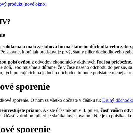
vý produkt (nové okno)
 IV?
ie
o solidárna a málo zásluhová forma štátneho dôchodkového zabez
Poisťovne, ktorá tak predstavuje prvý, štátny pilier dôchodkového zab
lnou poisťovňou
z odvodov ekonomicky aktívnych ľudí
sa priebežne
me doň, lebo musíme a dúfame, že v čase našeho odchodu do penzie, sa 
 tých pracujúcich na jedného dôchodcu tu bude podstatne menej ako 
ové sporenie
kové sporenie. O ňom sa všetko dočítate v článku tu:
Druhý dôchodko
neinvestujete priamo
. Ak ste účastníkom v II. pilieri,
časť vašich odv
. Účasť v druhom pilieri je skrátka investovaním. Nie je to poistka ako 
ové sporenie