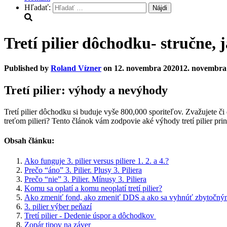
Hľadať:
Tretí pilier dôchodku- stručne,
Published by
Roland Vízner
on
12. novembra 2020
12. novembra
Tretí pilier: v
ýhody a nevýhody
Tretí pilier dôchodku si buduje vyše 800,000 sporiteľov. Zvažujete č
treťom pilieri? Tento článok vám zodpovie aké výhody tretí pilier pri
Obsah článku:
Ako funguje 3. pilier versus piliere 1. 2. a 4.?
Prečo “áno” 3. Pilier. Plusy 3. Piliera
Prečo “nie” 3. Pilier. Mínusy 3. Piliera
Komu sa oplatí a komu neoplatí tretí pilier?
Ako zmeniť fond, ako zmeniť DDS a ako sa vyhnúť zbytočný
3. pilier
výber peňazí
Tretí pilier - Dedenie úspor a dôchodkov
Zopár tipov na záver