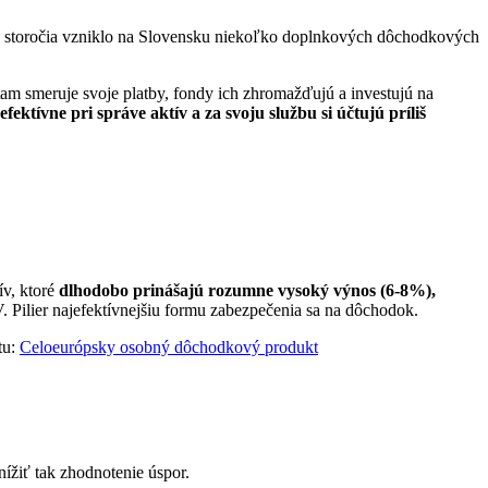
 storočia vzniklo na Slovensku niekoľko doplnkových dôchodkových
am smeruje svoje platby, fondy ich zhromažďujú a investujú na
fektívne pri správe aktív a za svoju službu si účtujú príliš
v, ktoré
dlhodobo prinášajú rozumne vysoký výnos (6-8%),
 Pilier najefektívnejšiu formu zabezpečenia sa na dôchodok.
tu:
Celoeurópsky osobný dôchodkový produkt
ížiť tak zhodnotenie úspor.