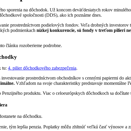
bého sporenia na dôchodok. Už koncom deväťdesiatych rokov minulého
é dôchodkové spoločnosti (DDS), ako ich poznáme dnes.
vanie prostredníctvom podielových fondov. Veľa drobných investorov t
enských podmienkach
nízkej konkurencie, sú fondy v treťom pilieri nee
omto článku rozoberieme podrobne.
ôchodky
k tu:
4. pilier dôchodkového zabezpečenia
.
m investovanie prostredníctvom obchodníkov s cennými papiermi do aktí
nimálne.
Vzhľadom na svoje charakteristiky predstavuje momentálne IV.
o Penzijného produktu. Viac o celoeurópskych dôchodkoch sa dočítate 
iera
 dostanete na dôchodku.
ie, tým lepšia penzia. Poplatky môžu zhltnúť veľkú časť výnosov a zn