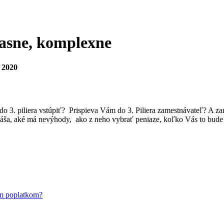
 jasne, komplexne
 2020
i do 3. piliera vstúpiť? Prispieva Vám do 3. Piliera zamestnávateľ? A
náša, aké má nevýhody, ako z neho vybrať peniaze, koľko Vás to bude celé
m poplatkom?