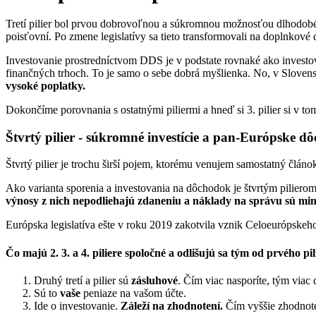
Tretí pilier bol prvou dobrovoľnou a súkromnou možnosťou dlhodo
poisťovní. Po zmene legislatívy sa tieto transformovali na doplnkov
Investovanie prostredníctvom DDS je v podstate rovnaké ako investo
finančných trhoch. To je samo o sebe dobrá myšlienka. No, v Slov
vysoké poplatky.
Dokončíme porovnania s ostatnými piliermi a hneď si 3. pilier si v t
Štvrtý pilier - súkromné investície a pan-Európske d
Štvrtý pilier je trochu širší pojem, ktorému venujem samostatný článo
Ako varianta sporenia a investovania na dôchodok je štvrtým piliero
výnosy z nich nepodliehajú zdaneniu a náklady na správu sú mi
Európska legislatíva ešte v roku 2019 zakotvila vznik Celoeurópskeh
Čo majú 2. 3. a 4. piliere spoločné a odlišujú sa tým od prvého pil
Druhý tretí a pilier sú
zásluhové
. Čím viac nasporíte, tým viac
Sú to
vaše
peniaze na vašom účte.
Ide o investovanie.
Záleží na zhodnotení.
Čím vyššie zhodnoten