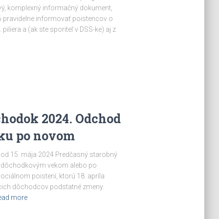
vý, komplexný informačný dokument,
 pravidelne informovať poistencov o
iera a (ak ste sporiteľ v DSS-ke) aj z
chodok 2024. Odchod
dku po novom
 od 15. mája 2024 Predčasný starobný
ed dôchodkovým vekom alebo po
ciálnom poistení, ktorú 18. apríla
úcich dôchodcov podstatné zmeny.
ead more