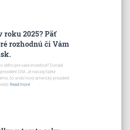
v roku 2025? Päť
oré rozhodnú či Vám
isk.
 zlého pre vaše investície? Donald
prezident USA. Je naozaj ťažké
ieme, čo urobí nový americký prezident
medzi
Read more