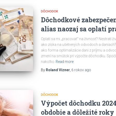
DÔCHODOK
Dôchodkové zabezpečen
alias naozaj sa oplatí p
Oplatí sa mi „pracovať“ na živnosť? Nestratí
ako získa na ušetrených odvodoch a daniach?
ako forma optimalizácie dani z príjmu a odvo
zmení na smútok pri výpočte dôchodku. Spočít
nakoľko
Read more
By
Roland Vízner
,
6 rokov
ago
DÔCHODOK
Výpočet dôchodku 2024
obdobie a dôležité roky