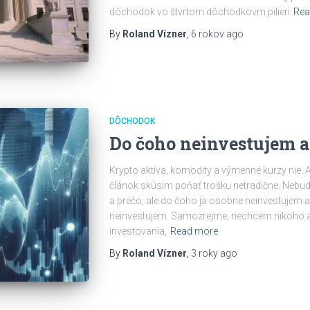
dôchodok vo štvrtom dôchodkovm pilieri
Rea
By
Roland Vízner
,
6 rokov
ago
DÔCHODOK
Do čoho neinvestujem a
Krypto aktíva, komodity a výmenné kurzy nie.
článok skúsim poňať trošku netradične. Nebu
a prečo, ale do čoho ja osobne neinvestujem
neinvestujem. Samozrejme, nechcem nikoho ani
investovania,
Read more
By
Roland Vízner
,
3 roky
ago