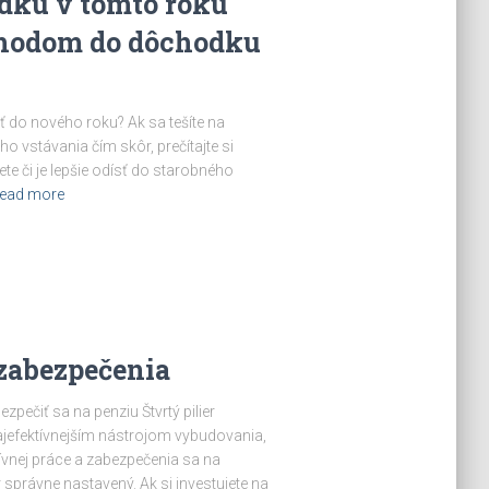
odku v tomto roku
dchodom do dôchodku
ť do nového roku? Ak sa tešíte na
 vstávania čím skôr, prečítajte si
te či je lepšie odísť do starobného
ead more
 zabezpečenia
zpečiť sa na penziu Štvrtý pilier
efektívnejším nástrojom vybudovania,
ívnej práce a zabezpečenia sa na
správne nastavený. Ak si investujete na