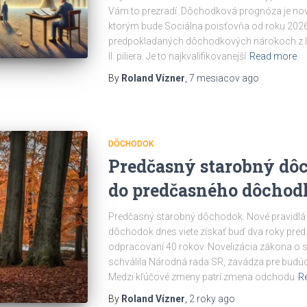
Vám to prezradí. Dôchodková prognóza je no
ktorým bude Sociálna poisťovňa od roku 2026
predpokladaných dôchodkových nárokoch z I. pil
II. piliera. Je to najkvalifikovanejší
Read more
By
Roland Vízner
,
7 mesiacov
ago
DÔCHODOK
Predčasný starobný dô
do predčasného dôcho
Predčasný starobný dôchodok. Nové pravidlá
dôchodok dnes viete získať buď dva roky pr
odpracovaní 40 rokov. Novelizácia zákona o so
schválila Národná rada SR, zavádza pre bud
Medzi kľúčové zmeny patrí zmena odchodu
R
By
Roland Vízner
,
2 roky
ago