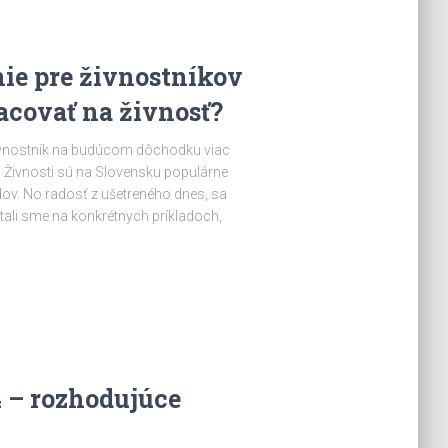
ie pre živnostníkov
racovať na živnosť?
 živnostník na budúcom dôchodku viac
 Živnosti sú na Slovensku populárne
dov. No radosť z ušetreného dnes, sa
ali sme na konkrétnych príkladoch,
 – rozhodujúce