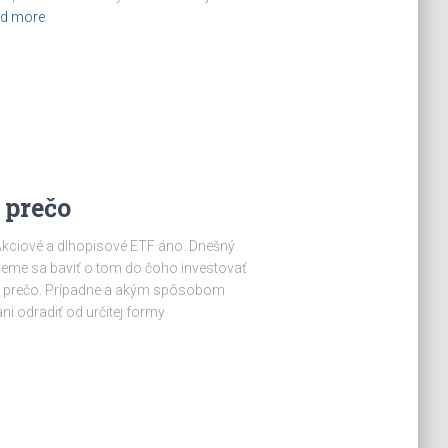
d more
 prečo
 Akciové a dlhopisové ETF áno. Dnešný
deme sa baviť o tom do čoho investovať
 a prečo. Prípadne a akým spôsobom
 odradiť od určitej formy