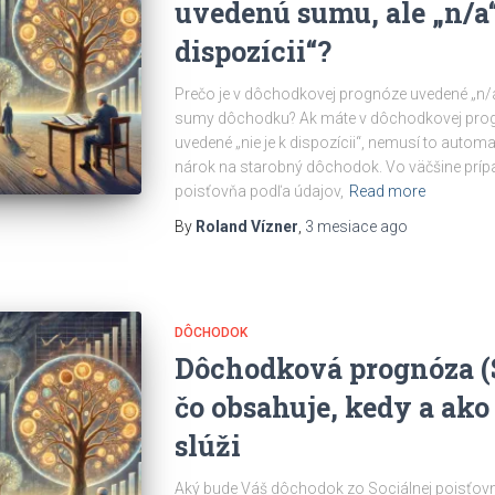
uvedenú sumu, ale „n/a“,
dispozícii“?
Prečo je v dôchodkovej prognóze uvedené „n/a“,
sumy dôchodku? Ak máte v dôchodkovej prog
uvedené „nie je k dispozícii“, nemusí to auto
nárok na starobný dôchodok. Vo väčšine príp
poisťovňa podľa údajov,
Read more
By
Roland Vízner
,
3 mesiace
ago
DÔCHODOK
Dôchodková prognóza (S
čo obsahuje, kedy a ako 
slúži
Aký bude Váš dôchodok zo Sociálnej poisťo