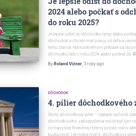
Je lepšie odísť do dôch
2024 alebo počkať s o
do roku 2025?
Je lepšie odísť do dôchodku teraz alebo počka
dôchodok a chcete mať pokoj od šéfa a ranného
tento článok. Na konkrétnom príklade sa dozvie
dôchodku ešte v roku 2024 alebo počkať do
R
By
Roland Vízner
,
3 roky
ago
DÔCHODOK
4. pilier dôchodkového
Štvrtý dôchodkový pilier – najlepší spôsob zabe
dôchodkového zabezpečenia môže byť tým naj
čo najvyššej finančnej rezervy počas rokov akt
budúcnosť. Len treba mať 4. dôchodkový pilier 