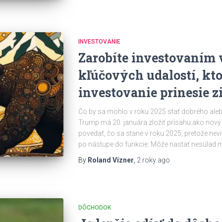
INVESTOVANIE
Zarobíte investovaním 
kľúčových udalostí, kt
investovanie prinesie z
Čo by sa mohlo v roku 2025 stať dobrého alebo
Trump má 20. januára zložiť prísahu ako nový 
povedať, čo sa stane v roku 2025, pretože nev
po nástupe do funkcie. Môže nastať nesúlad 
By
Roland Vízner
,
2 roky
ago
DÔCHODOK