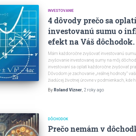
INVESTOVANIE
4 dôvody prečo sa oplat
investovanú sumu o inf
efekt na Váš dôchodok.
Mám každoročne zvyšovať investovanú sumu o 
zvyšovanie investovanej sumy na môj dôchod
investovaní sa oplatí každoročne zvyšovať pra
Dôvodom je zachovanie „reálnej hodnoty“ vašic
žiadúcej životnej úrovne v podmienkach, kde 
By
Roland Vízner
,
2 roky
ago
DÔCHODOK
Prečo nemám v dôchodk