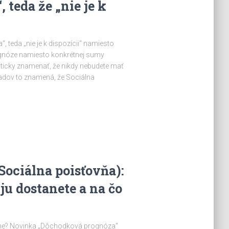
 teda že „nie je k
 teda „nie je k dispozícii“ namiesto
nóze namiesto konkrétnej sumy
maticky znamenať, že nikdy nebudete mať
adov to znamená, že Sociálna
ociálna poisťovňa):
ju dostanete a na čo
vne? Novinka „Dôchodková prognóza“