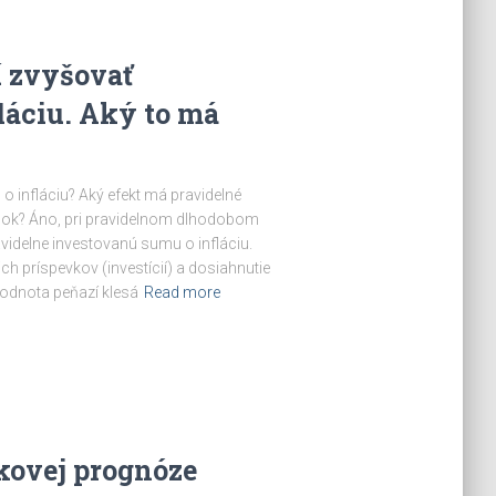
í zvyšovať
láciu. Aký to má
infláciu? Aký efekt má pravidelné
ok? Áno, pri pravidelnom dlhodobom
videlne investovanú sumu o infláciu.
h príspevkov (investícií) a dosiahnutie
hodnota peňazí klesá
Read more
ovej prognóze