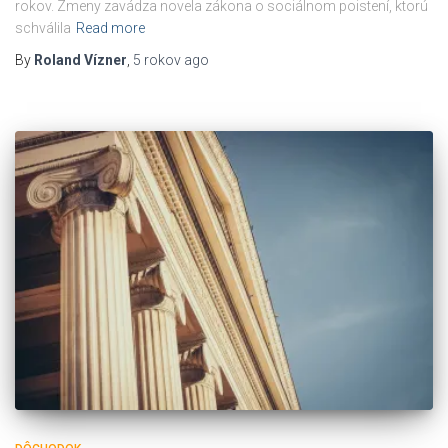
rokov. Zmeny zavádza novela zákona o sociálnom poistení, ktorú
schválila
Read more
By
Roland Vízner
,
5 rokov
ago