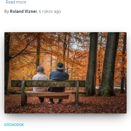
Read more
By
Roland Vízner
,
6 rokov
ago
DÔCHODOK