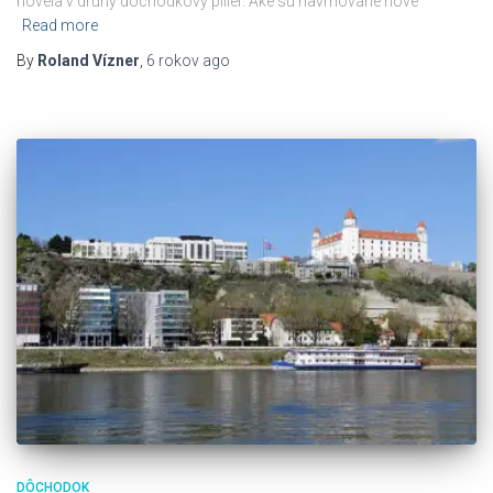
novela v druhý dôchodkový pilier. Aké sú navrhované nové
Read more
By
Roland Vízner
,
6 rokov
ago
DÔCHODOK