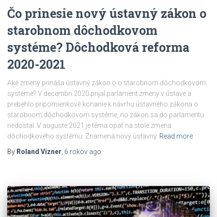
Čo prinesie nový ústavný zákon o
starobnom dôchodkovom
systéme? Dôchodková reforma
2020-2021
Aké zmeny prináša ústavný zákon o o starobnom dôchodkovom
systéme? V decembri 2020 prijal parlament zmeny v ústave a
prebehlo pripomienkové konanie k návrhu ústavného zákona o
starobnom dôchodkovom systéme, no zákon sa do parlamentu
nedostal. V auguste 2021 je téma opäť na stole zmena
dôchodkového systému. Znamená nový ústavný
Read more
By
Roland Vízner
,
6 rokov
ago