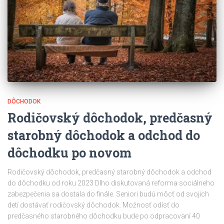
DÔCHODOK
Rodičovský dôchodok, predčasný
starobný dôchodok a odchod do
dôchodku po novom
Rodičovský dôchodok, predčasný starobný dôchodok a odchod
do dôchodku od roku 2023 Dlho diskutovaná reforma sociálneho
zabezpečenia sa dostala do finále. Seniori budú môcť od svojich
detí dostávať rodičovský dôchodok. Možnosť odísť do
predčasného starobného dôchodku bude po odpracovaní 40