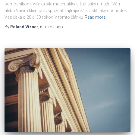
pomocníkom. Vďaka sile matematiky a štatistiky umožní Vám
alebo Vašim klientom „spoznať zajtrajšok“ a zistiť, aký dôchodok
Vás čaká o 20 či 30 rokov. V tomto článku
Read more
By
Roland Vízner
,
6 rokov
ago