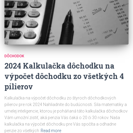
DÔCHODOK
2024 Kalkulačka dôchodku na
výpočet dôchodku zo všetkých 4
pilierov
Kalkulačka na výpočet dôchodku zo štyroch dôchodkových
pilierov pre rok 2024 Nahliadnite do budúcnosti. Sila matematiky a
umelej inteligencie, ktorou je poháňaná táto kalkulačka dôchodkov
Vám umožní zistiť, aká penzia Vás čaká o 20 či 30 rokov. Naša
kalkulačka na výpočet dôchodku pre Vás spočíta a odhadne
penzie zo všetkých
Read more