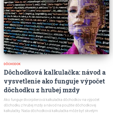
DÔCHODOK
Dôchodková kalkulačka: návod a
vysvetlenie ako funguje výpočet
dôchodku z hrubej mzdy
Ako funguje štvorpilierová kalkulačka dôchodkov na výpočet
dôchodku z hrubej mzdy a návod na použitie dôchodkovej
kalkulačky. Naša dôchodková kalkulačka môže byť skvelým