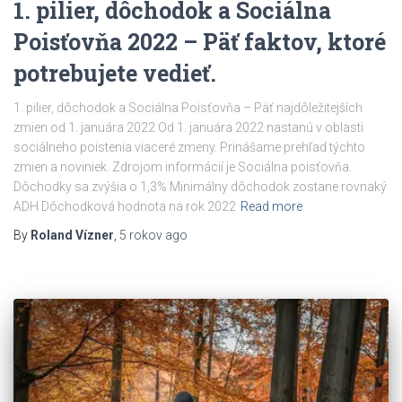
1. pilier, dôchodok a Sociálna
Poisťovňa 2022 – Päť faktov, ktoré
potrebujete vedieť.
1. pilier, dôchodok a Sociálna Poisťovňa – Päť najdôležitejších
zmien od 1. januára 2022 Od 1. januára 2022 nastanú v oblasti
sociálneho poistenia viaceré zmeny. Prinášame prehľad týchto
zmien a noviniek. Zdrojom informácií je Sociálna poisťovňa.
Dôchodky sa zvýšia o 1,3% Minimálny dôchodok zostane rovnaký
ADH Dôchodková hodnota na rok 2022
Read more
By
Roland Vízner
,
5 rokov
ago