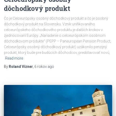
dôchodkový produkt
Čo je Celoeurópsky osobný dôchodkový produkt a čo je osobný
dôchodkový produkt na Slovensku. Vznik unifikovaného
celoeurópskeho dôchodkového produktu je ďalších krokov v
zjednocovaní Európy. „Nariadenie o celoeurópskom osobnom
dôchodkovom produkte“ (PEPP – Paneuropean Pension Product,
Celoeurópsky osobný dôchodkový produkt) uzákonilo penzijný
produkt, ktorý bude pre budúcich dôchodcov, predstavovať novú,
Read more
By
Roland Vízner
,
6 rokov
ago