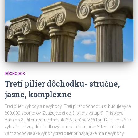
DÔCHODOK
Tretí pilier dôchodku- stručne,
jasne, komplexne
Tretí pilier: výhody a nevýhody Tretí pilier dôchodku si buduje vyše
800,000 sporiteľov. Zvažujete či do 3. piliera vstúpiť? Prispieva
Vám do 3. Piliera zamestnávateľ? A zarába Váš fond 3. piliera?Ako
vybrať správny dôchodkový fond v treťom pilieri? Tento článok
vám zodpovie aké výhody tretí pilier prináša, aké má nevýhody,