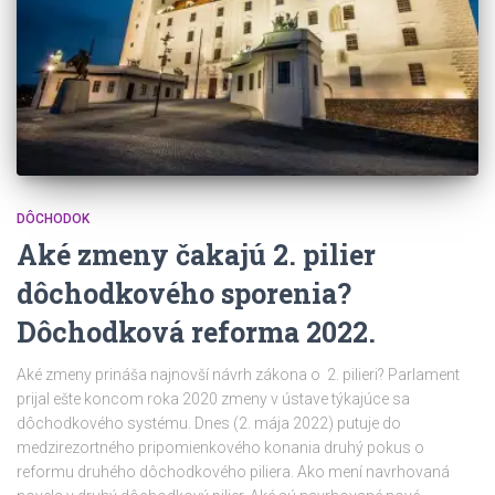
DÔCHODOK
Aké zmeny čakajú 2. pilier
dôchodkového sporenia?
Dôchodková reforma 2022.
Aké zmeny prináša najnovší návrh zákona o 2. pilieri? Parlament
prijal ešte koncom roka 2020 zmeny v ústave týkajúce sa
dôchodkového systému. Dnes (2. mája 2022) putuje do
medzirezortného pripomienkového konania druhý pokus o
reformu druhého dôchodkového piliera. Ako mení navrhovaná