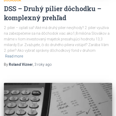
DÔCHODOK
DSS – Druhý pilier dôchodku –
komplexný prehľad
2. pilier – oplatí sa? Aké má druhý pilier nevýhody? 2. pilier využíva
na zabezpečenie sa na dôchodok viac ako1,8 milióna Slovákov a
máme v ňom investovaný majetok presahujúci hodnotu 13,3
miliardy Eur. Zvažujete, či do druhého piliera vstúpiť? Zarába Vám
2. pilier? Ako vybrať správny dôchodkový fond v druhom
Read more
By
Roland Vízner
,
3 roky
ago