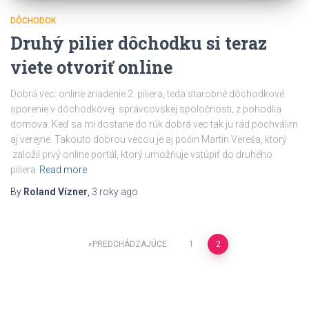
DÔCHODOK
Druhý pilier dôchodku si teraz
viete otvoriť online
Dobrá vec: online zriadenie 2. piliera, teda starobné dôchodkové
sporenie v dôchodkovej správcovskej spoločnosti, z pohodlia
domova. Keď sa mi dostane do rúk dobrá vec tak ju rád pochválim
aj verejne. Takouto dobrou vecou je aj počin Martin Vereša, ktorý
založil prvý online portál, ktorý umožňuje vstúpiť do druhého
piliera
Read more
By
Roland Vízner
,
3 roky
ago
PREDCHÁDZAJÚCE
1
2
Navigácia
v