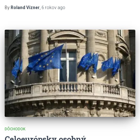
By
Roland Vízner
,
6 rokov
ago
DÔCHODOK
Celoeurópsky osobný