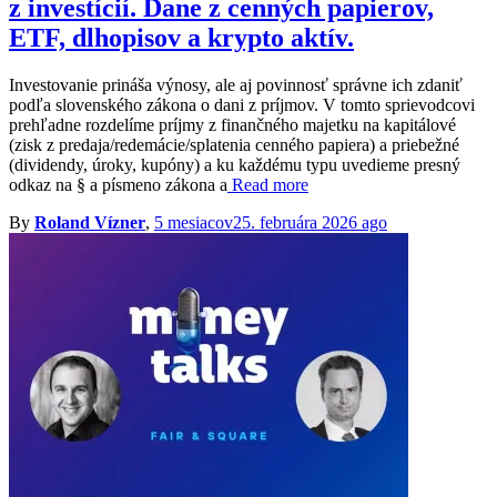
z investícií. Dane z cenných papierov,
ETF, dlhopisov a krypto aktív.
Investovanie prináša výnosy, ale aj povinnosť správne ich zdaniť
podľa slovenského zákona o dani z príjmov. V tomto sprievodcovi
prehľadne rozdelíme príjmy z finančného majetku na kapitálové
(zisk z predaja/redemácie/splatenia cenného papiera) a priebežné
(dividendy, úroky, kupóny) a ku každému typu uvedieme presný
odkaz na § a písmeno zákona a
Read more
By
Roland Vízner
,
5 mesiacov
25. februára 2026
ago