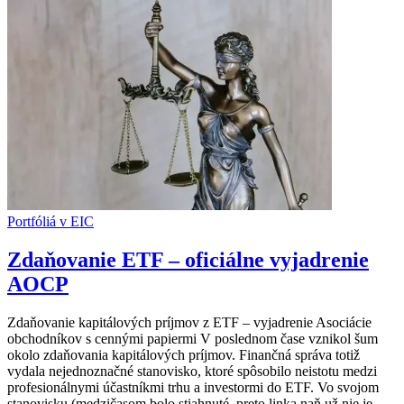
Portfóliá v EIC
Zdaňovanie ETF – oficiálne vyjadrenie
AOCP
Zdaňovanie kapitálových príjmov z ETF – vyjadrenie Asociácie
obchodníkov s cennými papiermi V poslednom čase vznikol šum
okolo zdaňovania kapitálových príjmov. Finančná správa totiž
vydala nejednoznačné stanovisko, ktoré spôsobilo neistotu medzi
profesionálnymi účastníkmi trhu a investormi do ETF. Vo svojom
stanovisku (medzičasom bolo stiahnuté, preto linka naň už nie je