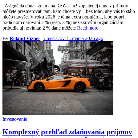
„Asignácia dane“ znamená, že časť už zaplatenej dane z príjmov
môžete presmerovať tam, kam chcete vy – bez toho, aby vás to stálo
niečo navyše. V roku 2026 je téma extra populárna, lebo popri
tradičnom darovaní 2 % (resp. 3 %) neziskovým organizáciám
pribudla aj novinka: 2 % dane môžete
Read more
By
Roland Vízner
,
5 mesiacov
15. marca 2026
ago
Investovanie
Komplexný prehľad zdaňovania príjmov