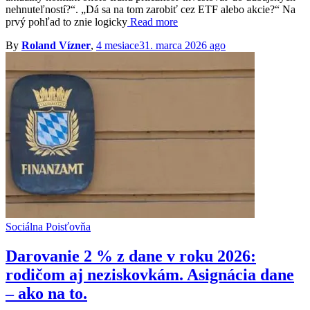
nehnuteľností?“. „Dá sa na tom zarobiť cez ETF alebo akcie?“ Na
prvý pohľad to znie logicky
Read more
By
Roland Vízner
,
4 mesiace
31. marca 2026
ago
Sociálna Poisťovňa
Darovanie 2 % z dane v roku 2026:
rodičom aj neziskovkám. Asignácia dane
– ako na to.