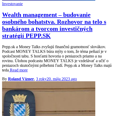
Investovanie
Wealth management – budovanie
osobného bohatstva. Rozhovor na telo s
bankárom a tvorcom investičných
stratégií PEPP.SK
Pepp.sk a Money Talks zvyšujú finančnú gramotnosť slovákov.
Podcast MONEY TALKS búra mýty o tom, že téma peňazí je v
spoločnosti tabu. S hosťami hovoria o peniazoch priamo a na
rovinu. Úlohou podcastu MONEY TALKS je vzdelávať a učiť o
peniazoch skutočnými príbehmi ľudí. Pepp.sk a Money Talks majú
teda
Read more
By
Roland Vízner
,
3 roky
20. mája 2023
ago