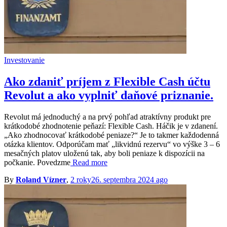
Investovanie
Ako zdaniť príjem z Flexible Cash účtu
Revolut a ako vyplniť daňové priznanie.
Revolut má jednoduchý a na prvý pohľad atraktívny produkt pre
krátkodobé zhodnotenie peňazí: Flexible Cash. Háčik je v zdanení.
„Ako zhodnocovať krátkodobé peniaze?“ Je to takmer každodenná
otázka klientov. Odporúčam mať „likvidnú rezervu“ vo výške 3 – 6
mesačných platov uloženú tak, aby boli peniaze k dispozícii na
počkanie. Povedzme
Read more
By
Roland Vízner
,
2 roky
26. septembra 2024
ago