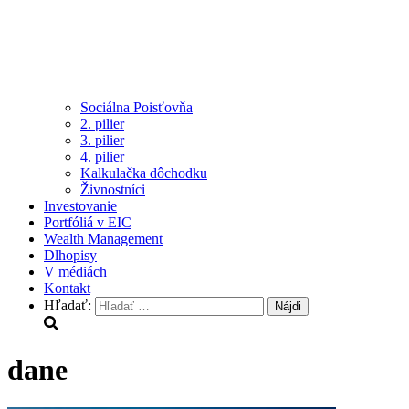
Sociálna Poisťovňa
2. pilier
3. pilier
4. pilier
Kalkulačka dôchodku
Živnostníci
Investovanie
Portfóliá v EIC
Wealth Management
Dlhopisy
V médiách
Kontakt
Hľadať:
dane