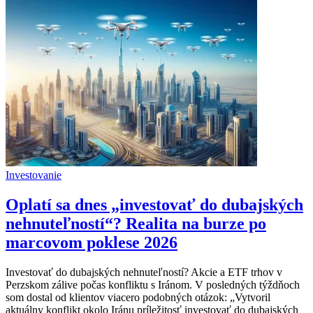
Investovanie
Oplatí sa dnes „investovať do dubajských
nehnuteľností“? Realita na burze po
marcovom poklese 2026
Investovať do dubajských nehnuteľností? Akcie a ETF trhov v
Perzskom zálive počas konfliktu s Iránom. V posledných týždňoch
som dostal od klientov viacero podobných otázok: „Vytvoril
aktuálny konflikt okolo Iránu príležitosť investovať do dubajských