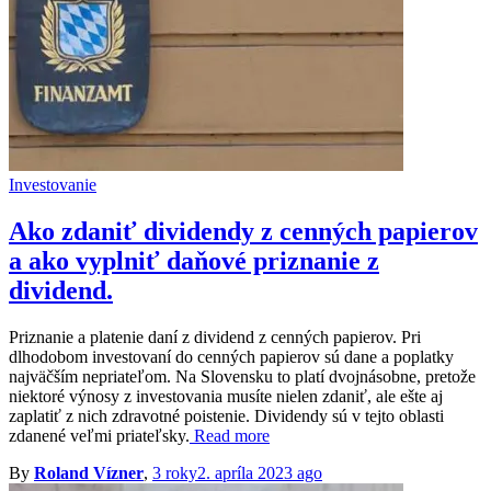
Investovanie
Ako zdaniť dividendy z cenných papierov
a ako vyplniť daňové priznanie z
dividend.
Priznanie a platenie daní z dividend z cenných papierov. Pri
dlhodobom investovaní do cenných papierov sú dane a poplatky
najväčším nepriateľom. Na Slovensku to platí dvojnásobne, pretože
niektoré výnosy z investovania musíte nielen zdaniť, ale ešte aj
zaplatiť z nich zdravotné poistenie. Dividendy sú v tejto oblasti
zdanené veľmi priateľsky.
Read more
By
Roland Vízner
,
3 roky
2. apríla 2023
ago