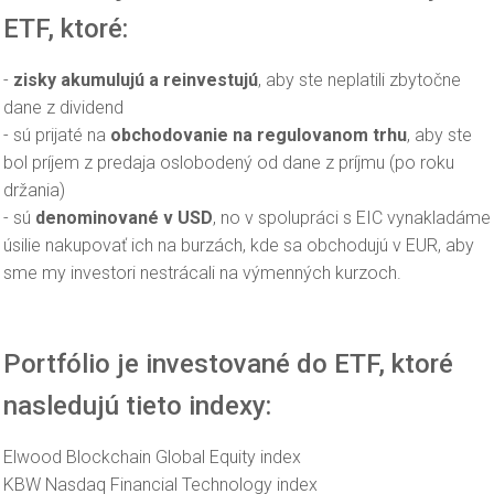
ETF, ktoré:
-
zisky akumulujú a reinvestujú
, aby ste neplatili zbytočne
dane z dividend
- sú prijaté na
obchodovanie na regulovanom trhu
, aby ste
bol príjem z predaja oslobodený od dane z príjmu (po roku
držania)
- sú
denominované v USD
, no v spolupráci s EIC vynakladáme
úsilie nakupovať ich na burzách, kde sa obchodujú v EUR, aby
sme my investori nestrácali na výmenných kurzoch.
Portfólio je investované do ETF, ktoré
nasledujú tieto indexy:
Elwood Blockchain Global Equity index
KBW Nasdaq Financial Technology index