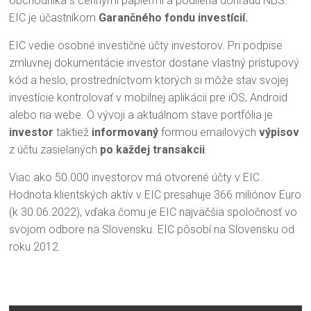
obchodníka s cennými papiermi a podlieha dohľadu NBS.
EIC je účastníkom
Garančného fondu investícií.
EIC vedie osobné investičné účty investorov. Pri podpise
zmluvnej dokumentácie investor dostane vlastný prístupový
kód a heslo, prostredníctvom ktorých si môže stav svojej
investície kontrolovať v mobilnej aplikácii pre iOS, Android
alebo na webe. O vývoji a aktuálnom stave portfólia je
investor
taktiež
informovaný
formou emailových
výpisov
z účtu zasielaných
po každej transakcii
.
Viac ako 50.000 investorov má otvorené účty v EIC.
Hodnota klientských aktív v EIC presahuje 366 miliónov Euro
(k 30.06.2022), vďaka čomu je EIC najväčšia spoločnosť vo
svojom odbore na Slovensku. EIC pôsobí na Slovensku od
roku 2012.