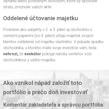
zlyhaniu alebo podobným dôvodom, ktoré by spôsobili
stratu, zmiznutie vašich aktív.
Oddelené účtovanie majetku
Podobne ako subjekty v 2. a 3. pilieri aj obchodníci s
cennými papiermi (vo 4. pilieri) účtujú majetok svojich
klientov oddelenie od majetku vlastného. V prípade úpadku
obchodníka, u ktorého máte svoje investície vám, teda
nehrozí,
že
exekútor
pokryje nároky veriteľov voči
obchodníkovi z vášho majetku.
Ako vznikol nápad založiť toto
portfólio a prečo doň investovať
Komentár zakladateľa a správcu portfólia: