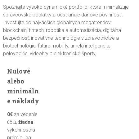
Spoznajte vysoko dynamické portfólio, ktoré minimalizuje
správcovské poplatky a odstraňuje daňové povinnosti.
Investujte do najväčších globálnych megatrendov:
blockchain, fintech, robotika a automatizácia, digitálna
bezpečnosť, inovatívne technológie v zdravotníctve a
biotechnológie, future mobility, umelá inteligencia,
polovodiče, videohry a elektronické športy,
Nulové
alebo
minimáln
e náklady
0€
za vedenie
účtu,
žiadna
výkonnostná
prémia, iba