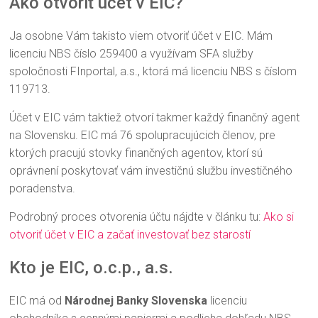
Ako otvoriť účet v EIC?
Ja osobne Vám takisto viem otvoriť účet v EIC. Mám
licenciu NBS číslo 259400 a využívam SFA služby
spoločnosti FInportal, a.s., ktorá má licenciu NBS s číslom
119713.
Účet v EIC vám taktiež otvorí takmer každý finančný agent
na Slovensku. EIC má 76 spolupracujúcich členov,
pre
ktorých pracujú stovky finančných agentov, ktorí sú
oprávnení poskytovať vám investičnú službu investičného
poradenstva.
Podrobný proces otvorenia účtu nájdte v článku tu:
Ako si
otvoriť účet v EIC a začať investovať bez starostí
Kto je EIC, o.c.p., a.s.
EIC má od
Národnej Banky Slovenska
licenciu