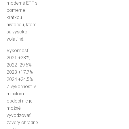
moderné ETF s
pomerne
krátkou
históriou, ktoré
sú vysoko
volatilné.
Výkonnosť
2021 +23%,
2022 -29,6%
2023 +17,7%
2024 +24,5%
Z výkonnosti v
minulom
období nie je
možné
vyvodzovať
závery ohľadne