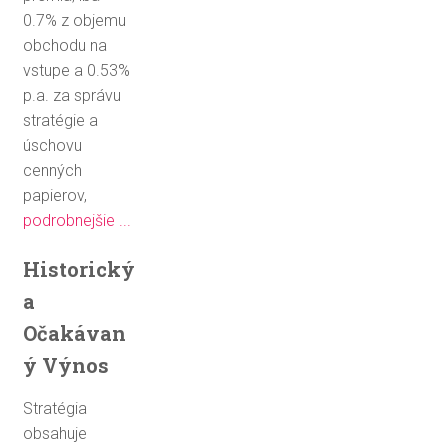
0.7
% z objemu
obchodu na
vstupe a 0.53%
p.a. za správu
stratégie a
úschovu
cenných
papierov
,
podrobnejšie ...
Historický
a
Očakávan
ý Výnos
Stratégia
obsahuje