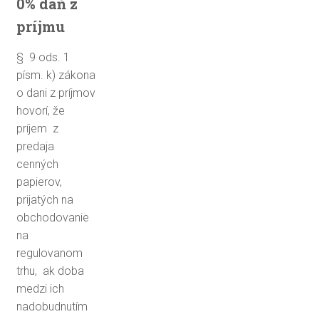
0% daň z
príjmu
§ 9 ods. 1
písm. k) zákona
o dani z príjmov
hovorí, že
príjem z
predaja
cenných
papierov,
prijatých na
obchodovanie
na
regulovanom
trhu, ak doba
medzi ich
nadobudnutím