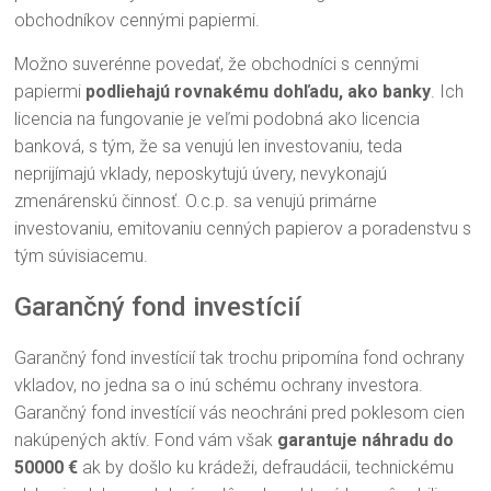
obchodníkov cennými papiermi.
Možno suverénne povedať, že obchodníci s cennými
papiermi
podliehajú rovnakému dohľadu, ako banky
. Ich
licencia na fungovanie je veľmi podobná ako licencia
banková, s tým, že sa venujú len investovaniu, teda
neprijímajú vklady, neposkytujú úvery, nevykonajú
zmenárenskú činnosť. O.c.p. sa venujú primárne
investovaniu, emitovaniu cenných papierov a poradenstvu s
tým súvisiacemu.
Garančný fond investícií
Garančný fond investícií tak trochu pripomína fond ochrany
vkladov, no jedna sa o inú schému ochrany investora.
Garančný fond investícií vás neochráni pred poklesom cien
nakúpených aktív. Fond vám však
garantuje náhradu do
50000 €
ak by došlo ku krádeži, defraudácii, technickému