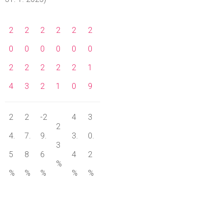
2
2
2
2
2
2
0
0
0
0
0
0
2
2
2
2
2
1
4
3
2
1
0
9
2
2
-2
4
3
2
4.
7.
9.
3.
0.
3
5
8
6
4
2
%
%
%
%
%
%