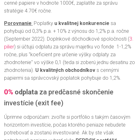
cenné papiere v hodnote 1000€, zaplatíte za správu
stratégie 4.70€ ročne.
Porovnanie
:
Poplatky
u kvalitnej konkurencie
sa
pohybujú od 0,3% p.a. + 10% z výnosu do 1,2% p.a. ročne
(September 2022). Doplnkové dôchodkové spoločnosti (
3.
pilier
) si účtujú odplatu za správu majetku vo fonde 1-1,2%
ročne, plus "koeficient pre určenie výšky odplaty za
zhodnotenie" vo výške 0,1 (teda si zoberú jednu desatinu zo
zhodnotenia).
U kvalitných obchodníkov
s cennými
papiermi sa správcovský poplatok pohybuje do 1,2%.
0%
odplata
za predčasné skončenie
investície (exit fee)
Úprimne odporúčam: zvoľte si portfólio s takým časovým
horizontom investície, počas ktorého peniaze nebudete
potrebovať a zostanú investované. Ak by ste však