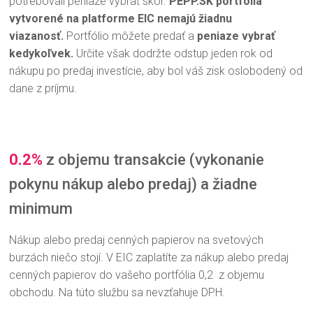
potrebovali peniaze vybrať skôr.
PEPP.SK portfóliá
vytvorené na platforme EIC nemajú ž
iadnu
viazanosť.
Portfólio môžete predať a
peniaze vybrať
kedykoľvek.
Určite však dodržte odstup jeden rok od
nákupu po predaj investície, aby bol váš zisk oslobodený od
dane z príjmu.
0
.2%
z objemu transakcie (vykonanie
pokynu nákup alebo predaj) a žiadne
minimum
Nákup alebo predaj cenných papierov na svetových
burzách niečo stojí. V EIC zaplatíte za nákup alebo predaj
cenných papierov do vašeho portfólia 0,2 z objemu
obchodu. Na túto službu sa nevzťahuje DPH.