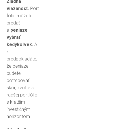
Žiadna
viazanosť.
Port
fólio môžete
predať
a
peniaze
vybrať
kedykoľvek.
A
k
predpokladáte,
že peniaze
budete
potrebovať
skôr, zvoľte si
radšej portfólio
s kratším
investičným
horizontom.