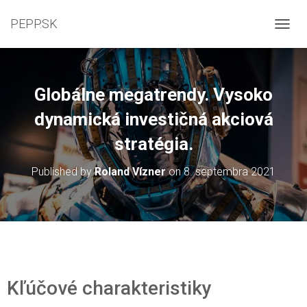
PEPP.SK
TOGGL
Globálne megatrendy. Vysoko
dynamická investičná akciová
stratégia.
Published by
Roland Vízner
on
8. septembra 2021
Kľúčové charakteristiky