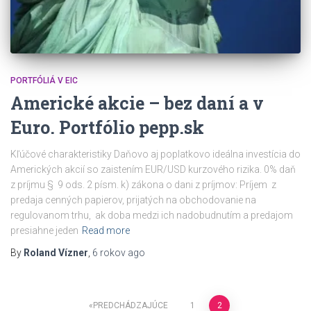
PORTFÓLIÁ V EIC
Americké akcie – bez daní a v
Euro. Portfólio pepp.sk
Kľúčové charakteristiky Daňovo aj poplatkovo ideálna investícia do
Amerických akcií so zaistením EUR/USD kurzového rizika. 0% daň
z príjmu § 9 ods. 2 písm. k) zákona o dani z príjmov: Príjem z
predaja cenných papierov, prijatých na obchodovanie na
regulovanom trhu, ak doba medzi ich nadobudnutím a predajom
presiahne jeden
Read more
By
Roland Vízner
,
6 rokov
ago
PREDCHÁDZAJÚCE
1
2