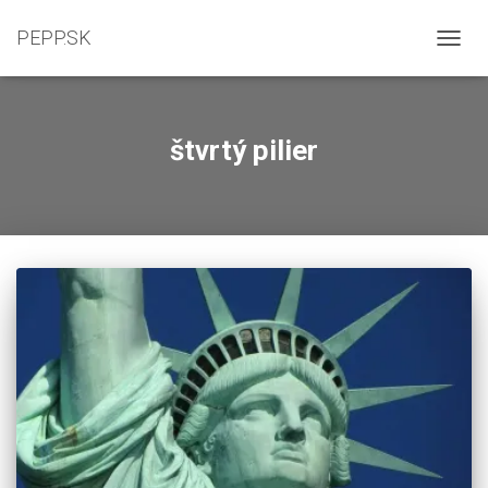
PEPP.SK
TOGGL
štvrtý pilier