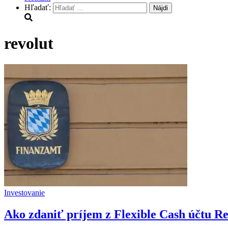
Hľadať:
revolut
Investovanie
Ako zdaniť príjem z Flexible Cash účtu Re