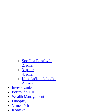
Sociálna Poisťovňa
2. pilier
3. pilier
4. pilier
Kalkulačka dôchodku
Živnostníci
Investovanie
Portfóliá v EIC
Wealth Management
Dlhopisy
V médiách
Kontakt